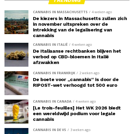
TRENDING
CANNABIS IN MASSACHUSETTS
4 weken ago
De kiezers in Massachusetts zullen zich
in november uitspreken over de
intrekking van de legalisering van
cannabis
CANNABIS IN ITALIË
4 weken ago
De Italiaanse rechtbanken blijven het
verbod op CBD-bloemen in Italië
afzwakken
CANNABIS IN FRANKRIJK
2 weken ago
De boete voor „cannabis“ is door de
RIPOST-wet verhoogd tot 500 euro
CANNABIS IN CANADA
4 weken ago
[Le trois-feuilles] Het WK 2026 biedt
een wereldwijd podium voor legale
cannabis
CANNABIS IN DE VS
3 weken ago