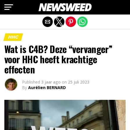
Mobiele versie afsluiten
HHC
Wat is C4B? Deze “vervanger”
voor HHC heeft krachtige
effecten
Published
3 jaar ago
on
25 juli 2023
By
Aurélien BERNARD