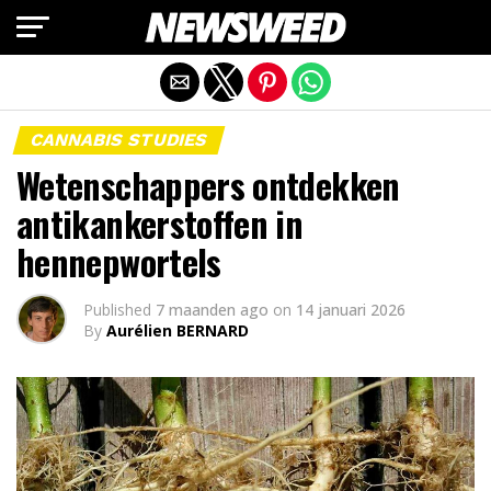
Mobiele versie afsluiten
CANNABIS STUDIES
Wetenschappers ontdekken
antikankerstoffen in
hennepwortels
Published
7 maanden ago
on
14 januari 2026
By
Aurélien BERNARD