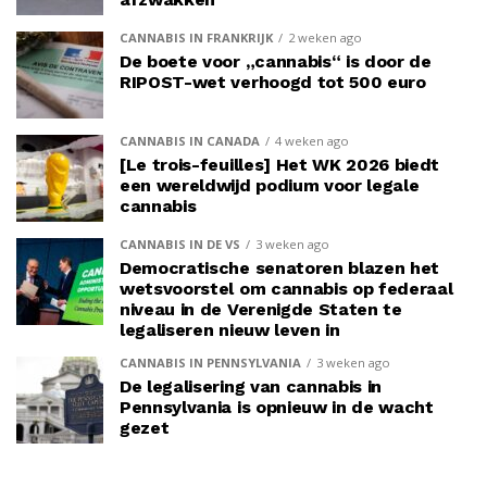
CANNABIS IN FRANKRIJK
2 weken ago
De boete voor „cannabis“ is door de
RIPOST-wet verhoogd tot 500 euro
CANNABIS IN CANADA
4 weken ago
[Le trois-feuilles] Het WK 2026 biedt
een wereldwijd podium voor legale
cannabis
CANNABIS IN DE VS
3 weken ago
Democratische senatoren blazen het
wetsvoorstel om cannabis op federaal
niveau in de Verenigde Staten te
legaliseren nieuw leven in
CANNABIS IN PENNSYLVANIA
3 weken ago
De legalisering van cannabis in
Pennsylvania is opnieuw in de wacht
gezet