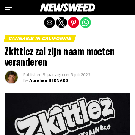
Mobiele versie afsluiten
CANNABIS IN CALIFORNIË
Zkittlez zal zijn naam moeten
veranderen
Published
3 jaar ago
on
5 juli 2023
By
Aurélien BERNARD