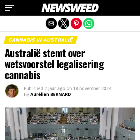
Mobiele versie afsluiten
CANNABIS IN AUSTRALIË
Australië stemt over
wetsvoorstel legalisering
cannabis
Published
2 jaar ago
on
18 november 2024
By
Aurélien BERNARD