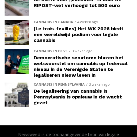
RIPOST-wet verhoogd tot 500 euro
CANNABIS IN CANADA
4 weken ago
[Le trois-feuilles] Het WK 2026 biedt
een wereldwijd podium voor legale
cannabis
CANNABIS IN DE VS
3 weken ago
Democratische senatoren blazen het
wetsvoorstel om cannabis op federaal
niveau in de Verenigde Staten te
legaliseren nieuw leven in
CANNABIS IN PENNSYLVANIA
3 weken ago
De legalisering van cannabis in
Pennsylvania is opnieuw in de wacht
gezet
Newsweed is de toonaangevende bron van legale