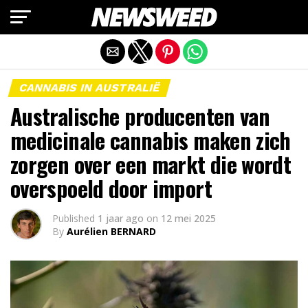
Mobiele versie afsluiten
CANNABIS IN AUSTRALIË
Australische producenten van
medicinale cannabis maken zich
zorgen over een markt die wordt
overspoeld door import
Published
1 jaar ago
on
12 mei 2025
By
Aurélien BERNARD