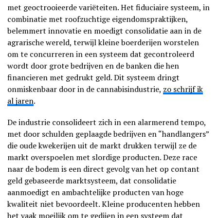
met geoctrooieerde variëteiten. Het fiduciaire systeem, in
combinatie met roofzuchtige eigendomspraktijken,
belemmert innovatie en moedigt consolidatie aan in de
agrarische wereld, terwijl kleine boerderijen worstelen
om te concurreren in een systeem dat gecontroleerd
wordt door grote bedrijven en de banken die hen
financieren met gedrukt geld. Dit systeem dringt
onmiskenbaar door in de cannabisindustrie,
zo schrijf ik
al jaren
.
De industrie consolideert zich in een alarmerend tempo,
met door schulden geplaagde bedrijven en “handlangers”
die oude kwekerijen uit de markt drukken terwijl ze de
markt overspoelen met slordige producten. Deze race
naar de bodem is een direct gevolg van het op contant
geld gebaseerde marktsysteem, dat consolidatie
aanmoedigt en ambachtelijke producten van hoge
kwaliteit niet bevoordeelt. Kleine producenten hebben
het vaak moeilijk om te gedijen in een systeem dat