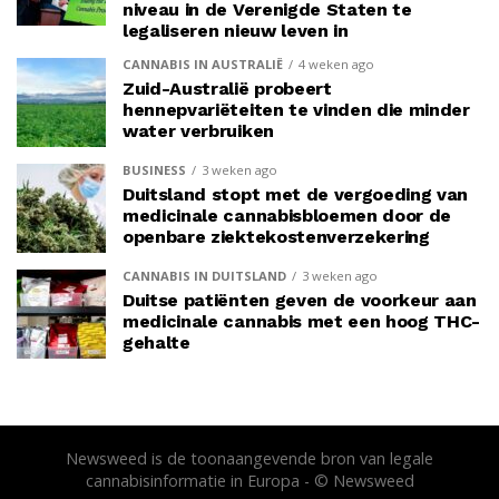
niveau in de Verenigde Staten te
legaliseren nieuw leven in
CANNABIS IN AUSTRALIË
4 weken ago
Zuid-Australië probeert
hennepvariëteiten te vinden die minder
water verbruiken
BUSINESS
3 weken ago
Duitsland stopt met de vergoeding van
medicinale cannabisbloemen door de
openbare ziektekostenverzekering
CANNABIS IN DUITSLAND
3 weken ago
Duitse patiënten geven de voorkeur aan
medicinale cannabis met een hoog THC-
gehalte
Newsweed is de toonaangevende bron van legale
cannabisinformatie in Europa - © Newsweed