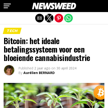
Mobiele versie afsluiten
TECH
Bitcoin: het ideale
betalingssysteem voor een
bloeiende cannabisindustrie
Published
2 jaar ago
on
30 april 2024
By
Aurélien BERNARD