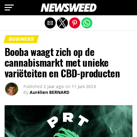
Mobiele versie afsluiten
BUSINESS
Booba waagt zich op de
cannabismarkt met unieke
variëteiten en CBD-producten
Published
2 jaar ago
on
11 juni 2024
By
Aurélien BERNARD