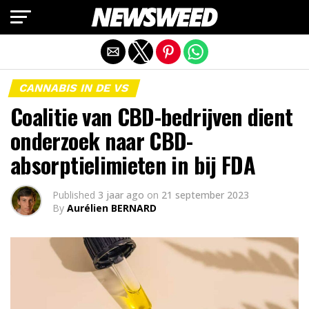
Mobiele versie afsluiten
CANNABIS IN DE VS
Coalitie van CBD-bedrijven dient
onderzoek naar CBD-
absorptielimieten in bij FDA
Published
3 jaar ago
on
21 september 2023
By
Aurélien BERNARD