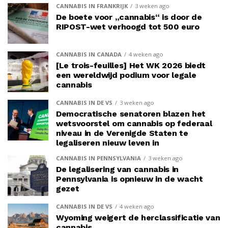
CANNABIS IN FRANKRIJK
3 weken ago
De boete voor „cannabis“ is door de
RIPOST-wet verhoogd tot 500 euro
CANNABIS IN CANADA
4 weken ago
[Le trois-feuilles] Het WK 2026 biedt
een wereldwijd podium voor legale
cannabis
CANNABIS IN DE VS
3 weken ago
Democratische senatoren blazen het
wetsvoorstel om cannabis op federaal
niveau in de Verenigde Staten te
legaliseren nieuw leven in
CANNABIS IN PENNSYLVANIA
3 weken ago
De legalisering van cannabis in
Pennsylvania is opnieuw in de wacht
gezet
CANNABIS IN DE VS
4 weken ago
Wyoming weigert de herclassificatie van
cannabis