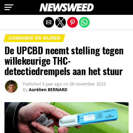
Mobiele versie afsluiten
CANNABIS EN RIJDEN
De UPCBD neemt stelling tegen
willekeurige THC-
detectiedrempels aan het stuur
Published
3 jaar ago
on
28 november 2023
By
Aurélien BERNARD