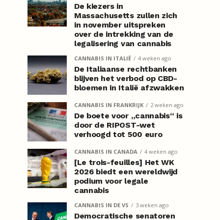
De kiezers in
Massachusetts zullen zich
in november uitspreken
over de intrekking van de
legalisering van cannabis
CANNABIS IN ITALIË
4 weken ago
De Italiaanse rechtbanken
blijven het verbod op CBD-
bloemen in Italië afzwakken
CANNABIS IN FRANKRIJK
2 weken ago
De boete voor „cannabis“ is
door de RIPOST-wet
verhoogd tot 500 euro
CANNABIS IN CANADA
4 weken ago
[Le trois-feuilles] Het WK
2026 biedt een wereldwijd
podium voor legale
cannabis
CANNABIS IN DE VS
3 weken ago
Democratische senatoren