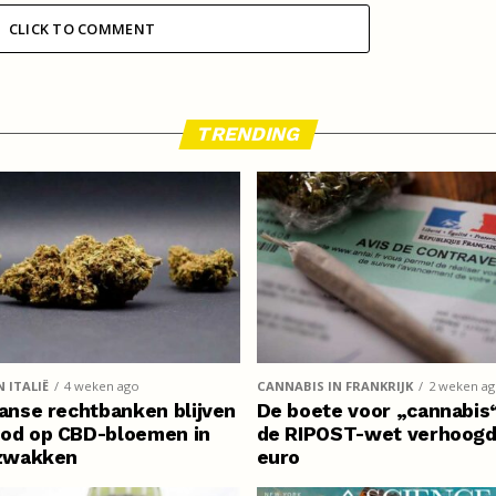
CLICK TO COMMENT
TRENDING
 ITALIË
4 weken ago
CANNABIS IN FRANKRIJK
2 weken a
aanse rechtbanken blijven
De boete voor „cannabis“
bod op CBD-bloemen in
de RIPOST-wet verhoogd
fzwakken
euro