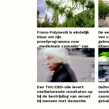
Frans-Polynesië is eindelijk
De ee
klaar om zijn
van c
proefprogramma voor
gebru
„medicinale cannabis“ van
Eilan
start te laten gaan, na
maandenlange vertraging
Een THC:CBD-olie levert
Duits
veelbelovende resultaten op
voork
bij de bestrijding van onrust
cann
bij mensen met dementie
gehal