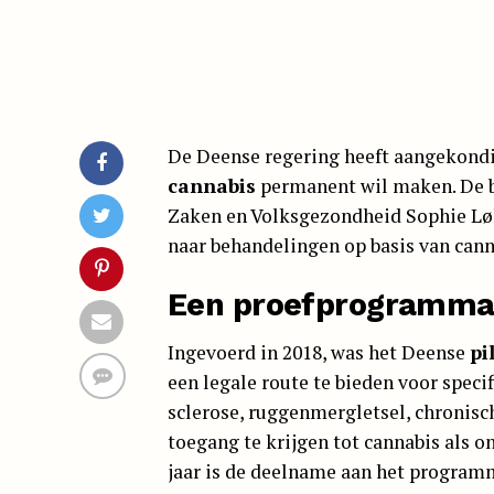
De Deense regering heeft aangekondi
cannabis
permanent wil maken. De b
Zaken en Volksgezondheid Sophie Løh
naar behandelingen op basis van canna
Een proefprogramma 
Ingevoerd in 2018, was het Deense
pi
een legale route te bieden voor spec
sclerose, ruggenmergletsel, chronis
toegang te krijgen tot cannabis als o
jaar is de deelname aan het program