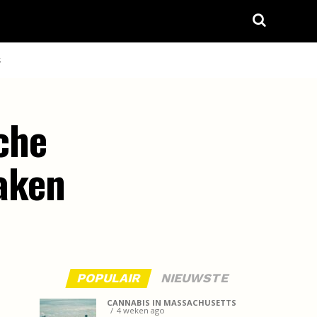
S
che
aken
POPULAIR
NIEUWSTE
CANNABIS IN MASSACHUSETTS
4 weken ago