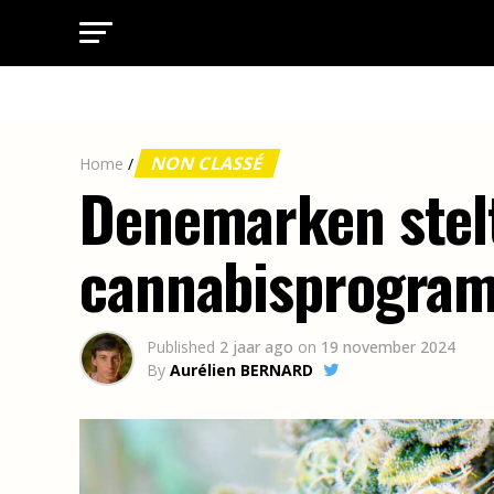
NON CLASSÉ
Home
/
Denemarken stelt
cannabisprogra
Published
2 jaar ago
on
19 november 2024
By
Aurélien BERNARD