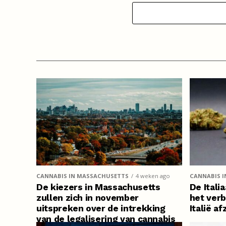
CANNABIS IN MASSACHUSETTS
4 weken ago
CANNABIS IN
De kiezers in Massachusetts
De Itali
zullen zich in november
het ver
uitspreken over de intrekking
Italië a
van de legalisering van cannabis