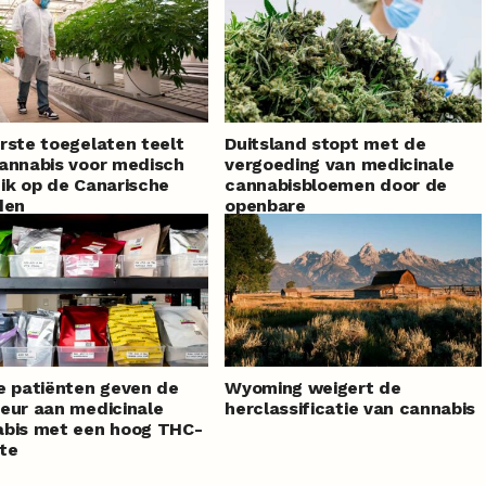
rste toegelaten teelt
Duitsland stopt met de
annabis voor medisch
vergoeding van medicinale
ik op de Canarische
cannabisbloemen door de
den
openbare
ziektekostenverzekering
e patiënten geven de
Wyoming weigert de
eur aan medicinale
herclassificatie van cannabis
abis met een hoog THC-
te