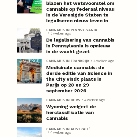
blazen het wetsvoorstel om
cannabis op federaal niveau
in de Verenigde Staten te
legaliseren nieuw leven in
CANNABIS IN PENNSYLVANIA
3 weken ago
De legalisering van cannabis
in Pennsylvania is opnieuw
in de wacht gezet
CANNABIS IN FRANKRIJK
4 weken ago
Medicinale cannabis: de
derde editie van Science in
the City vindt plaats in
Parijs op 28 en 29
september 2026
CANNABIS IN DE VS
4 weken ago
Wyoming weigert de
herclassificatie van
cannabis
CANNABIS IN AUSTRALIË
4 weken ago