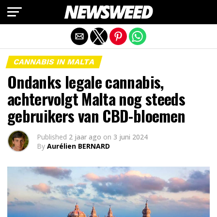
Mobiele versie afsluiten
CANNABIS IN MALTA
Ondanks legale cannabis,
achtervolgt Malta nog steeds
gebruikers van CBD-bloemen
Published
2 jaar ago
on
3 juni 2024
By
Aurélien BERNARD