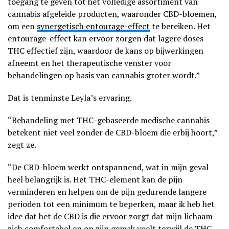
toegang te geven tot het volledige assortiment van
cannabis afgeleide producten, waaronder CBD-bloemen,
om een
synergetisch entourage-effect
te bereiken. Het
entourage-effect kan ervoor zorgen dat lagere doses
THC effectief zijn, waardoor de kans op bijwerkingen
afneemt en het therapeutische venster voor
behandelingen op basis van cannabis groter wordt.”
Dat is tenminste Leyla’s ervaring.
“Behandeling met THC-gebaseerde medische cannabis
betekent niet veel zonder de CBD-bloem die erbij hoort,”
zegt ze.
“De CBD-bloem werkt ontspannend, wat in mijn geval
heel belangrijk is. Het THC-element kan de pijn
verminderen en helpen om de pijn gedurende langere
perioden tot een minimum te beperken, maar ik heb het
idee dat het de CBD is die ervoor zorgt dat mijn lichaam
zich comfortabel en op zijn gemak voelt terwijl de THC