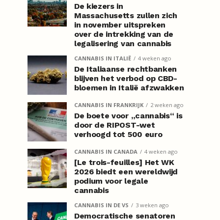
De kiezers in
Massachusetts zullen zich
in november uitspreken
over de intrekking van de
legalisering van cannabis
CANNABIS IN ITALIË
4 weken ago
De Italiaanse rechtbanken
blijven het verbod op CBD-
bloemen in Italië afzwakken
CANNABIS IN FRANKRIJK
2 weken ago
De boete voor „cannabis“ is
door de RIPOST-wet
verhoogd tot 500 euro
CANNABIS IN CANADA
4 weken ago
[Le trois-feuilles] Het WK
2026 biedt een wereldwijd
podium voor legale
cannabis
CANNABIS IN DE VS
3 weken ago
Democratische senatoren