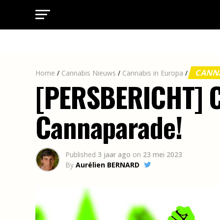
CANNA
Home
/
Cannabis Nieuws
/
Cannabis in Europa
/
[PERSBERICHT] C
Cannaparade!
Published
3 jaar ago
on
23 mei 2023
By
Aurélien BERNARD