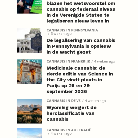
blazen het wetsvoorstel om
cannabis op federaal niveau
in de Verenigde Staten te
legaliseren nieuw leven in
CANNABIS IN PENNSYLVANIA
3 weken ago
De legalisering van cannabis
in Pennsylvania is opnieuw
in de wacht gezet
CANNABIS IN FRANKRIJK
4 weken ago
Medicinale cannabis: de
derde editie van Science in
the City vindt plaats in
Parijs op 28 en 29
september 2026
CANNABIS IN DE VS
4 weken ago
Wyoming weigert de
herclassificatie van
cannabis
CANNABIS IN AUSTRALIË
4 weken ago