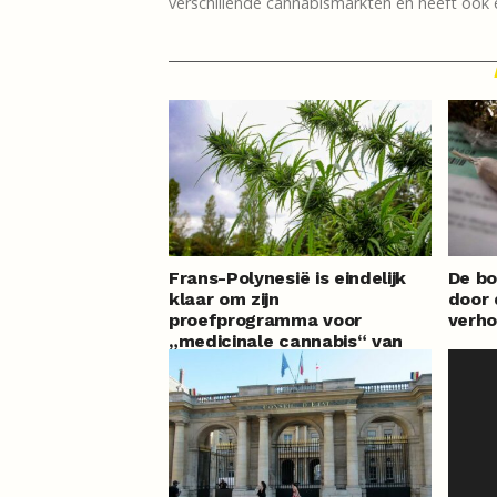
verschillende cannabismarkten en heeft ook e
Frans-Polynesië is eindelijk
De bo
klaar om zijn
door
proefprogramma voor
verho
„medicinale cannabis“ van
start te laten gaan, na
maandenlange vertraging