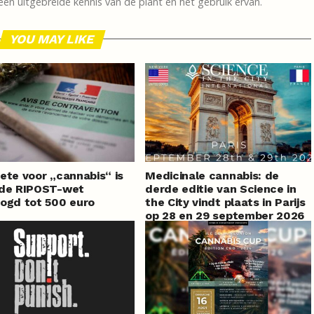
en uitgebreide kennis van de plant en het gebruik ervan.
YOU MAY LIKE
ete voor „cannabis“ is
Medicinale cannabis: de
 de RIPOST-wet
derde editie van Science in
ogd tot 500 euro
the City vindt plaats in Parijs
op 28 en 29 september 2026