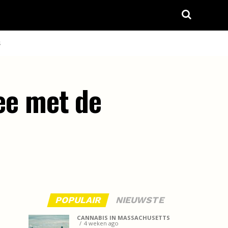
S
e met de
POPULAIR
NIEUWSTE
CANNABIS IN MASSACHUSETTS
4 weken ago