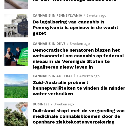
CANNABIS IN PENNSYLVANIA
3 weken ago
De legalisering van cannabis in
Pennsylvania is opnieuw in de wacht
gezet
CANNABIS IN DE VS
3 weken ago
Democratische senatoren blazen het
wetsvoorstel om cannabis op federaal
niveau in de Verenigde Staten te
legaliseren nieuw leven in
CANNABIS IN AUSTRALIË
4 weken ago
Zuid-Australië probeert
hennepvariëteiten te vinden die minder
water verbruiken
BUSINESS
3 weken ago
Duitsland stopt met de vergoeding van
medicinale cannabisbloemen door de
openbare ziektekostenverzekering