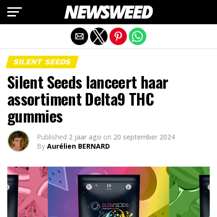
Mobiele versie afsluiten
SILENT SEEDS
Silent Seeds lanceert haar
assortiment Delta9 THC
gummies
Published
2 jaar ago
on
20 september 2024
By
Aurélien BERNARD