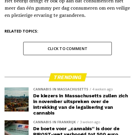
Het bedrijf dringt er ook op aan dat consumenten niet
meer dan één gummy per dag consumeren om een veilige
en plezierige ervaring te garanderen.
RELATED TOPICS:
CLICK TO COMMENT
TRENDING
CANNABIS IN MASSACHUSETTS
4 weken ago
De kiezers in Massachusetts zullen zich
in november uitspreken over de
intrekking van de legalisering van
cannabis
CANNABIS IN FRANKRIJK
3 weken ago
De boete voor „cannabis“ is door de
RIPOST-wet verhoogd tot 500 euro