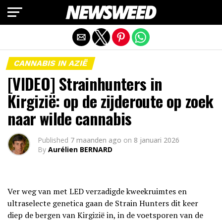
Mobiele versie afsluiten
CANNABIS IN AZIË
[VIDEO] Strainhunters in
Kirgizië: op de zijderoute op zoek
naar wilde cannabis
Published
7 maanden ago
on
8 januari 2026
By
Aurélien BERNARD
Ver weg van met LED verzadigde kweekruimtes en
ultraselecte genetica gaan de Strain Hunters dit keer
diep de bergen van Kirgizië in, in de voetsporen van de