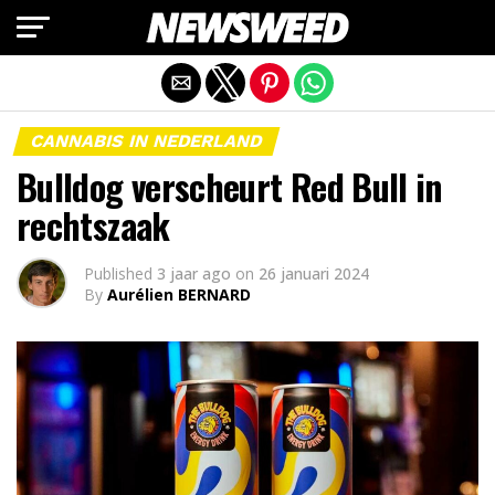
Mobiele versie afsluiten
CANNABIS IN NEDERLAND
Bulldog verscheurt Red Bull in
rechtszaak
Published
3 jaar ago
on
26 januari 2024
By
Aurélien BERNARD