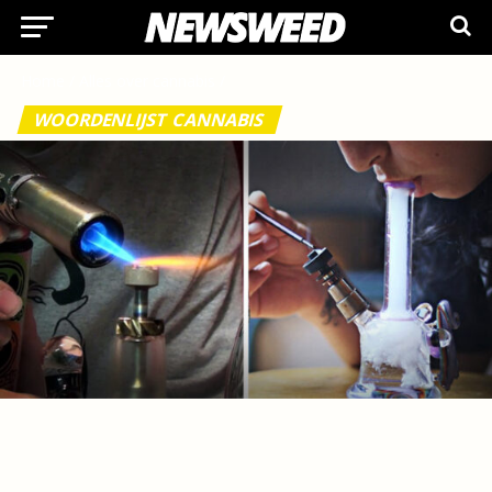
Home
/
Alles over cannabis
/
WOORDENLIJST CANNABIS
Wat is een dab rig en hoe werkt het?