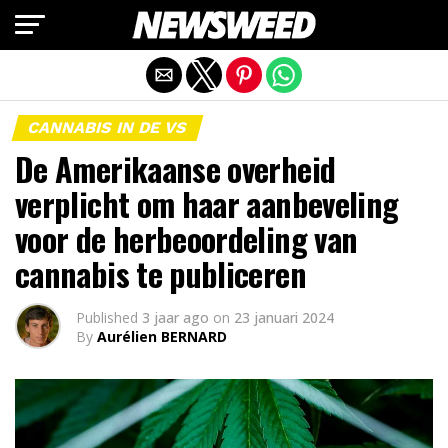
Mobiele versie afsluiten
CANNABIS IN DE VS
De Amerikaanse overheid
verplicht om haar aanbeveling
voor de herbeoordeling van
cannabis te publiceren
Published
3 jaar ago
on
23 januari 2024
By
Aurélien BERNARD