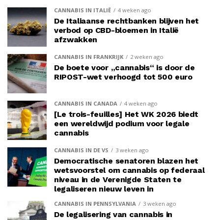
CANNABIS IN ITALIË
4 weken ago
De Italiaanse rechtbanken blijven het
verbod op CBD-bloemen in Italië
afzwakken
CANNABIS IN FRANKRIJK
2 weken ago
De boete voor „cannabis“ is door de
RIPOST-wet verhoogd tot 500 euro
CANNABIS IN CANADA
4 weken ago
[Le trois-feuilles] Het WK 2026 biedt
een wereldwijd podium voor legale
cannabis
CANNABIS IN DE VS
3 weken ago
Democratische senatoren blazen het
wetsvoorstel om cannabis op federaal
niveau in de Verenigde Staten te
legaliseren nieuw leven in
CANNABIS IN PENNSYLVANIA
3 weken ago
De legalisering van cannabis in