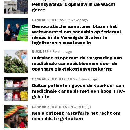
Pennsylvania is opnieuw in de wacht
gezet
CANNABIS IN DE VS
3 weken ago
Democratische senatoren blazen het
wetsvoorstel om cannabis op federaal
niveau in de Verenigde Staten te
legaliseren nieuw leven in
BUSINESS
3 weken ago
Duitsland stopt met de vergoeding van
medicinale cannabisbloemen door de
openbare ziektekostenverzekering
CANNABIS IN DUITSLAND
4 weken ago
Duitse patiënten geven de voorkeur aan
medicinale cannabis met een hoog THC-
gehalte
CANNABIS IN AFRIKA
4 weken ago
Kenia ontzegt rastafari’s het recht om
cannabis te gebruiken