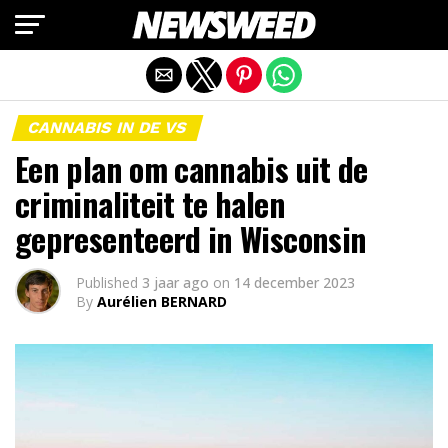
Mobiele versie afsluiten
CANNABIS IN DE VS
Een plan om cannabis uit de
criminaliteit te halen
gepresenteerd in Wisconsin
Published
3 jaar ago
on
14 december 2023
By
Aurélien BERNARD