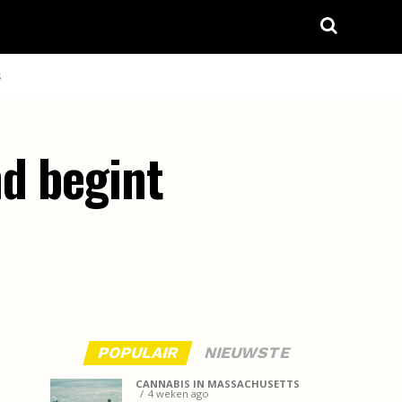
S
nd begint
POPULAIR
NIEUWSTE
CANNABIS IN MASSACHUSETTS
4 weken ago