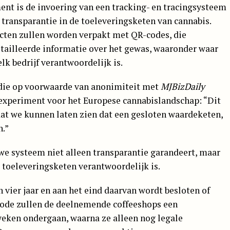
ment is de invoering van een tracking- en tracingsysteem
ransparantie in de toeleveringsketen van cannabis.
ten zullen worden verpakt met QR-codes, die
ailleerde informatie over het gewas, waaronder waar
k bedrijf verantwoordelijk is.
, die op voorwaarde van anonimiteit met
MJBizDaily
 experiment voor het Europese cannabislandschap: “Dit
 dat we kunnen laten zien dat een gesloten waardeketen,
n.”
we systeem niet alleen transparantie garandeert, maar
 toeleveringsketen verantwoordelijk is.
 vier jaar en aan het eind daarvan wordt besloten of
riode zullen de deelnemende coffeeshops een
eken ondergaan, waarna ze alleen nog legale