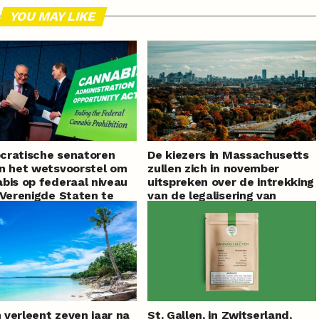
YOU MAY LIKE
cratische senatoren
De kiezers in Massachusetts
n het wetsvoorstel om
zullen zich in november
bis op federaal niveau
uitspreken over de intrekking
 Verenigde Staten te
van de legalisering van
iseren nieuw leven in
cannabis
verleent zeven jaar na
St. Gallen, in Zwitserland,