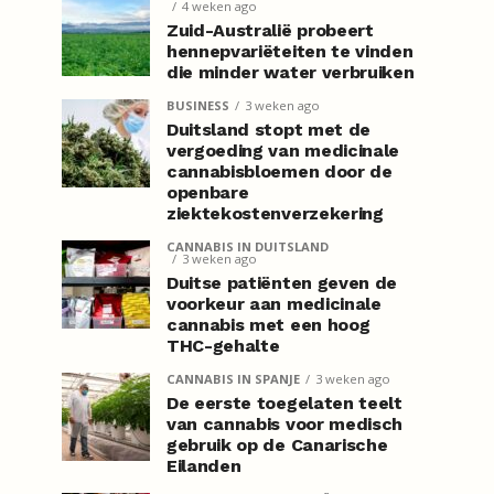
4 weken ago
Zuid-Australië probeert
hennepvariëteiten te vinden
die minder water verbruiken
BUSINESS
3 weken ago
Duitsland stopt met de
vergoeding van medicinale
cannabisbloemen door de
openbare
ziektekostenverzekering
CANNABIS IN DUITSLAND
3 weken ago
Duitse patiënten geven de
voorkeur aan medicinale
cannabis met een hoog
THC-gehalte
CANNABIS IN SPANJE
3 weken ago
De eerste toegelaten teelt
van cannabis voor medisch
gebruik op de Canarische
Eilanden