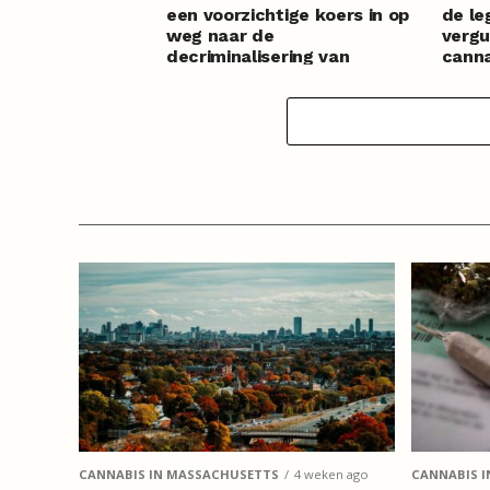
een voorzichtige koers in op
de le
weg naar de
vergu
decriminalisering van
canna
cannabis
CANNABIS IN MASSACHUSETTS
4 weken ago
CANNABIS I