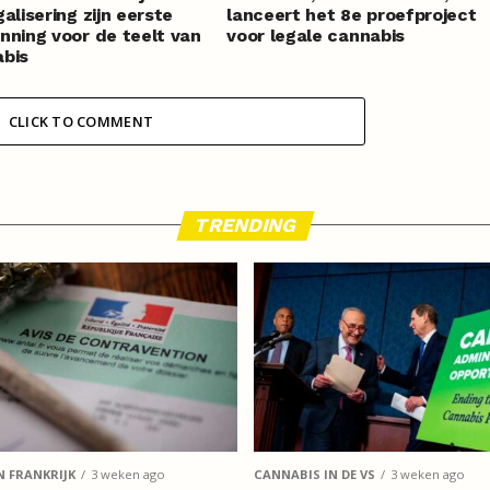
galisering zijn eerste
lanceert het 8e proefproject
nning voor de teelt van
voor legale cannabis
bis
CLICK TO COMMENT
TRENDING
N FRANKRIJK
3 weken ago
CANNABIS IN DE VS
3 weken ago