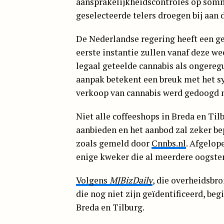
aansprakelijkheidscontroles op somm
geselecteerde telers droegen bij aan 
De Nederlandse regering heeft een ge
eerste instantie zullen vanaf deze w
legaal geteelde cannabis als ongere
aanpak betekent een breuk met het sys
verkoop van cannabis werd gedoogd m
Niet alle coffeeshops in Breda en Ti
aanbieden en het aanbod zal zeker bep
zoals gemeld door
Cnnbs.nl
. Afgelo
enige kweker die al meerdere oogsten
Volgens
MJBizDaily
, die overheidsbro
die nog niet zijn geïdentificeerd, be
Breda en Tilburg.