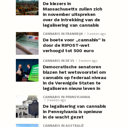
De kiezers in
Massachusetts zullen zich
in november uitspreken
over de intrekking van de
legalisering van cannabis
CANNABIS IN FRANKRIJK
3 weken ago
De boete voor „cannabis“ is
door de RIPOST-wet
verhoogd tot 500 euro
CANNABIS IN DE VS
3 weken ago
Democratische senatoren
blazen het wetsvoorstel om
cannabis op federaal niveau
in de Verenigde Staten te
legaliseren nieuw leven in
CANNABIS IN PENNSYLVANIA
3 weken ago
De legalisering van cannabis
in Pennsylvania is opnieuw
in de wacht gezet
CANNABIS IN AUSTRALIË