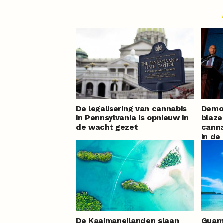
De legalisering van cannabis
Demo
in Pennsylvania is opnieuw in
blaze
de wacht gezet
canna
in de
legal
De Kaaimaneilanden slaan
Guam 