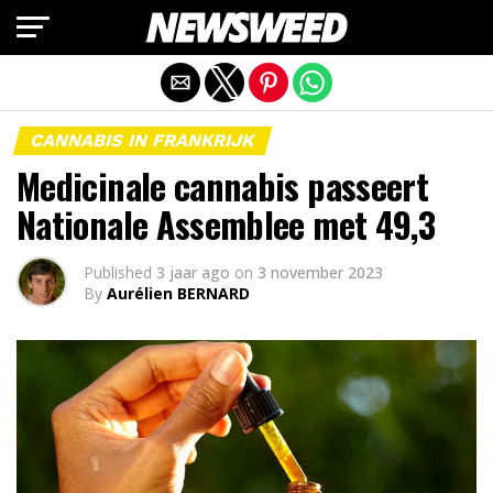
Mobiele versie afsluiten
CANNABIS IN FRANKRIJK
Medicinale cannabis passeert
Nationale Assemblee met 49,3
Published
3 jaar ago
on
3 november 2023
By
Aurélien BERNARD