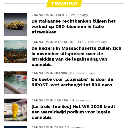
TRENDING
CANNABIS IN ITALIË
4 weken ago
De Italiaanse rechtbanken blijven het
verbod op CBD-bloemen in Italië
afzwakken
CANNABIS IN MASSACHUSETTS
4 weken ago
De kiezers in Massachusetts zullen zich
in november uitspreken over de
intrekking van de legalisering van
cannabis
CANNABIS IN FRANKRIJK
2 weken ago
De boete voor „cannabis“ is door de
RIPOST-wet verhoogd tot 500 euro
CANNABIS IN CANADA
4 weken ago
[Le trois-feuilles] Het WK 2026 biedt
een wereldwijd podium voor legale
cannabis
CANNABIS IN DE VS
3 weken ago