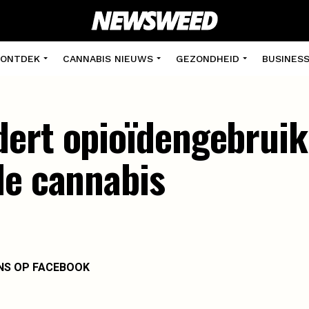
ONTDEK
CANNABIS NIEUWS
GEZONDHEID
BUSINES
dert opioïdengebru
le cannabis
NS OP FACEBOOK