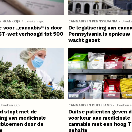
N FRANKRIJK
3 weken ago
CANNABIS IN PENNSYLVANIA
3 wek
 voor „cannabis“ is door
De legalisering van canna
ST-wet verhoogd tot 500
Pennsylvania is opnieuw 
wacht gezet
3 weken ago
CANNABIS IN DUITSLAND
3 weken 
d stopt met de
Duitse patiënten geven 
ing van medicinale
voorkeur aan medicinale
sbloemen door de
cannabis met een hoog 
e
gehalte