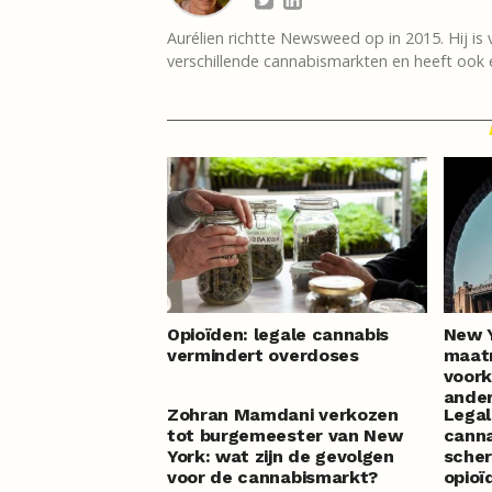
Aurélien richtte Newsweed op in 2015. Hij is 
verschillende cannabismarkten en heeft ook e
Opioïden: legale cannabis
New 
vermindert overdoses
maat
voork
ander
Zohran Mamdani verkozen
Legal
mark
tot burgemeester van New
canna
York: wat zijn de gevolgen
scher
voor de cannabismarkt?
opioï