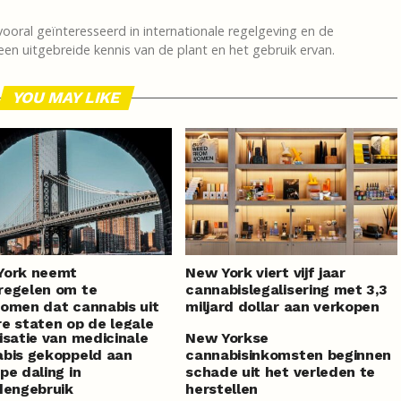
vooral geïnteresseerd in internationale regelgeving en de
en uitgebreide kennis van de plant en het gebruik ervan.
YOU MAY LIKE
York neemt
New York viert vijf jaar
regelen om te
cannabislegalisering met 3,3
omen dat cannabis uit
miljard dollar aan verkopen
e staten op de legale
isatie van medicinale
New Yorkse
t komt
bis gekoppeld aan
cannabisinkomsten beginnen
pe daling in
schade uit het verleden te
dengebruik
herstellen