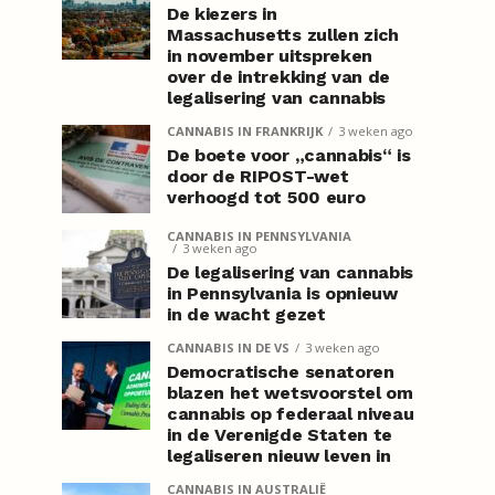
De kiezers in
Massachusetts zullen zich
in november uitspreken
over de intrekking van de
legalisering van cannabis
CANNABIS IN FRANKRIJK
3 weken ago
De boete voor „cannabis“ is
door de RIPOST-wet
verhoogd tot 500 euro
CANNABIS IN PENNSYLVANIA
3 weken ago
De legalisering van cannabis
in Pennsylvania is opnieuw
in de wacht gezet
CANNABIS IN DE VS
3 weken ago
Democratische senatoren
blazen het wetsvoorstel om
cannabis op federaal niveau
in de Verenigde Staten te
legaliseren nieuw leven in
CANNABIS IN AUSTRALIË