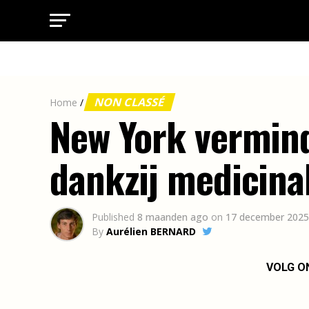
NON CLASSÉ
Home
/
New York vermin
dankzij medicina
Published
8 maanden ago
on
17 december 2025
By
Aurélien BERNARD
VOLG O