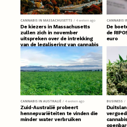
CANNABIS IN MASSACHUSETTS
4 weken ago
CANNABIS I
De kiezers in Massachusetts
De boete
zullen zich in november
de RIPO
uitspreken over de intrekking
euro
van de legalisering van cannabis
CANNABIS IN AUSTRALIË
4 weken ago
BUSINESS
Zuid-Australië probeert
Duitslan
hennepvariëteiten te vinden die
vergoed
minder water verbruiken
cannabi
openbar