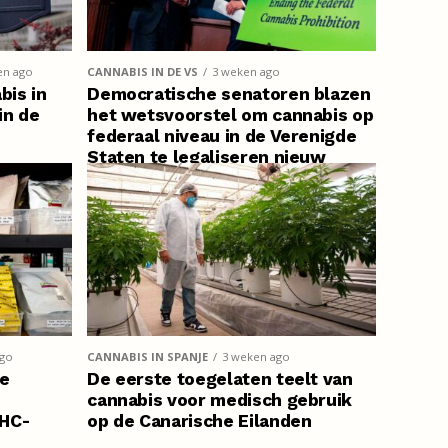
en ago
CANNABIS IN DE VS
3 weken ago
bis in
Democratische senatoren blazen
in de
het wetsvoorstel om cannabis op
federaal niveau in de Verenigde
Staten te legaliseren nieuw
leven in
ago
CANNABIS IN SPANJE
3 weken ago
de
De eerste toegelaten teelt van
cannabis voor medisch gebruik
THC-
op de Canarische Eilanden