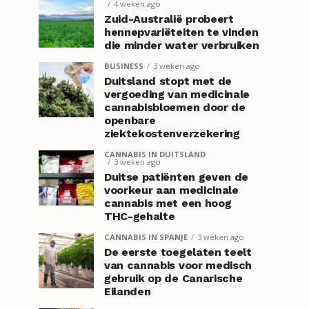
4 weken ago
Zuid-Australië probeert
hennepvariëteiten te vinden
die minder water verbruiken
BUSINESS
3 weken ago
Duitsland stopt met de
vergoeding van medicinale
cannabisbloemen door de
openbare
ziektekostenverzekering
CANNABIS IN DUITSLAND
3 weken ago
Duitse patiënten geven de
voorkeur aan medicinale
cannabis met een hoog
THC-gehalte
CANNABIS IN SPANJE
3 weken ago
De eerste toegelaten teelt
van cannabis voor medisch
gebruik op de Canarische
Eilanden