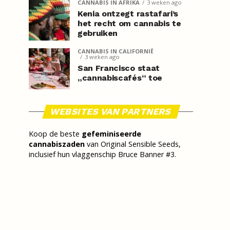
CANNABIS IN AFRIKA
3 weken ago
Kenia ontzegt rastafari’s
het recht om cannabis te
gebruiken
CANNABIS IN CALIFORNIË
3 weken ago
San Francisco staat
„cannabiscafés“ toe
WEBSITES VAN PARTNERS
Koop de beste
gefeminiseerde
cannabiszaden
van Original Sensible Seeds,
inclusief hun vlaggenschip Bruce Banner #3.