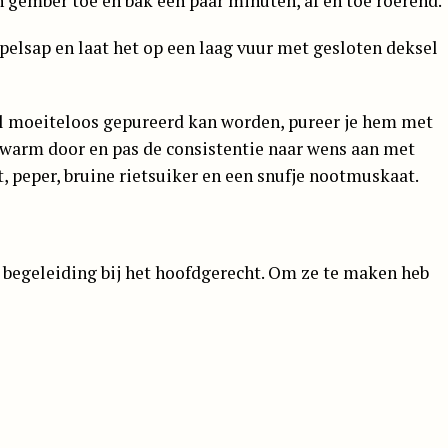
gember toe en bak een paar minuten, af en toe roerend.
pelsap en laat het op een laag vuur met gesloten deksel
l moeiteloos gepureerd kan worden, pureer je hem met
rwarm door en pas de consistentie naar wens aan met
, peper, bruine rietsuiker en een snufje nootmuskaat.
e begeleiding bij het hoofdgerecht. Om ze te maken heb