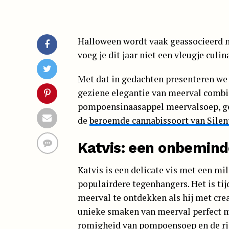
Halloween wordt vaak geassocieerd 
voeg je dit jaar niet een vleugje culi
Met dat in gedachten presenteren we 
geziene elegantie van meerval comb
pompoensinaasappel meervalsoep, ge
de
beroemde cannabissoort van Silen
Katvis: een onbemind
Katvis is een delicate vis met een mi
populairdere tegenhangers. Het is ti
meerval te ontdekken als hij met crea
unieke smaken van meerval perfect me
romigheid van pompoensoep en de rij