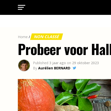
NON CLASSÉ
Home
/
Probeer voor Hal
Published
3 jaar ago
on
29 oktober 2023
By
Aurélien BERNARD