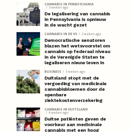
CANNABIS IN PENNSYLVANIA
3 weken ago
De legalisering van cannabis
in Pennsylvania is opnieuw
in de wacht gezet
CANNABIS IN DE VS
3 weken ago
Democratische senatoren
blazen het wetsvoorstel om
cannabis op federaal niveau
in de Verenigde Staten te
legaliseren nieuw leven in
BUSINESS
3 weken ago
Duitsland stopt met de
vergoeding van medicinale
cannabisbloemen door de
openbare
ziektekostenverzekering
CANNABIS IN DUITSLAND
4 weken ago
Duitse patiënten geven de
voorkeur aan medicinale
cannabis met een hoog