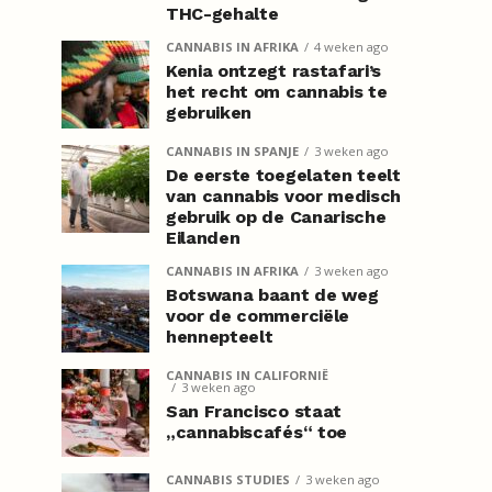
THC-gehalte
CANNABIS IN AFRIKA
4 weken ago
Kenia ontzegt rastafari’s
het recht om cannabis te
gebruiken
CANNABIS IN SPANJE
3 weken ago
De eerste toegelaten teelt
van cannabis voor medisch
gebruik op de Canarische
Eilanden
CANNABIS IN AFRIKA
3 weken ago
Botswana baant de weg
voor de commerciële
hennepteelt
CANNABIS IN CALIFORNIË
3 weken ago
San Francisco staat
„cannabiscafés“ toe
CANNABIS STUDIES
3 weken ago