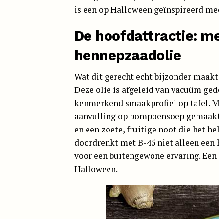
is een op Halloween geïnspireerd me
De hoofdattractie: m
hennepzaadolie
Wat dit gerecht echt bijzonder maakt
Deze olie is afgeleid van vacuüm ge
kenmerkend smaakprofiel op tafel. Met
aanvulling op pompoensoep gemaakt 
en een zoete, fruitige noot die het h
doordrenkt met B-45 niet alleen een 
voor een buitengewone ervaring. Een c
Halloween.