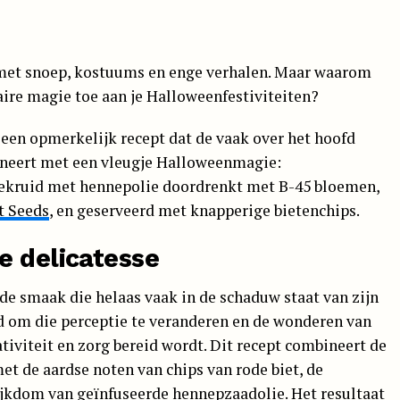
met snoep, kostuums en enge verhalen. Maar waarom
naire magie toe aan je Halloweenfestiviteiten?
een opmerkelijk recept dat de vaak over het hoofd
ineert met een vleugje Halloweenmagie:
kruid met hennepolie doordrenkt met B-45 bloemen,
t Seeds
, en geserveerd met knapperige bietenchips.
e delicatesse
lde smaak die helaas vaak in de schaduw staat van zijn
jd om die perceptie te veranderen en de wonderen van
tiviteit en zorg bereid wordt. Dit recept combineert de
t de aardse noten van chips van rode biet, de
kdom van geïnfuseerde hennepzaadolie. Het resultaat