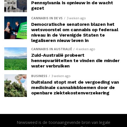
Pennsylvania is opnieuw in de wacht
gezet
CANNABIS IN DE VS
3 weken ago
Democratische senatoren blazen het
wetsvoorstel om cannabis op federaal
niveau in de Verenigde Staten te
legaliseren nieuw leven in
CANNABIS IN AUSTRALIË
4 weken ago
Zuid-Australië probeert
hennepvariëteiten te vinden die minder
water verbruiken
BUSINESS
3 weken ago
Duitsland stopt met de vergoeding van
medicinale cannabisbloemen door de
openbare ziektekostenverzekering
Newsweed is de toonaangevende bron van legale