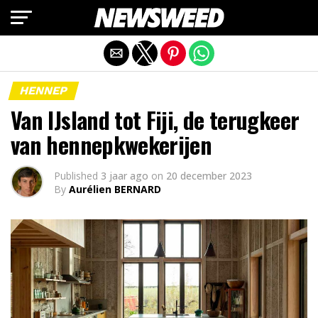
Mobiele versie afsluiten
HENNEP
Van IJsland tot Fiji, de terugkeer
van hennepkwekerijen
Published
3 jaar ago
on
20 december 2023
By
Aurélien BERNARD