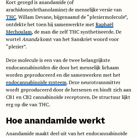
Kort gezegd is anandamide (of
arachidonoylethanolamine) de menselijke versie van
THC
. Willam Devane, bijgenaamd de “pleziermolecule”,
ontdekte het toen hij samenwerkte met
Raphaël
Mechoulam
, de man die zelf THC synthetiseerde. De
wortel
Ananda
komt van het Sanskriet woord voor
“plezier”.
Deze molecule is een van de twee belangrijkste
endocannabinoïden die door het menselijk lichaam
worden geproduceerd en die samenwerken met het
endocannabinoïde systeem
. Deze neurotransmitter
wordt geproduceerd door de hersenen en bindt zich aan
CB1 en CB2 cannabinoïde receptoren. De structuur lijkt
erg op die van THC.
Hoe anandamide werkt
Anandamide maakt deel uit van het endocannabinoïde