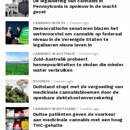
De legalisering van cannabis in
Pennsylvania is opnieuw in de wacht
gezet
CANNABIS IN DE VS
3 weken ago
Democratische senatoren blazen het
wetsvoorstel om cannabis op federaal
niveau in de Verenigde Staten te
legaliseren nieuw leven in
CANNABIS IN AUSTRALIË
4 weken ago
Zuid-Australië probeert
hennepvariëteiten te vinden die minder
water verbruiken
BUSINESS
3 weken ago
Duitsland stopt met de vergoeding van
medicinale cannabisbloemen door de
openbare ziektekostenverzekering
CANNABIS IN DUITSLAND
3 weken ago
Duitse patiënten geven de voorkeur
aan medicinale cannabis met een hoog
THC-gehalte