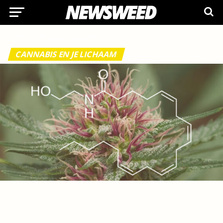
Home
/
Alles over cannabis
/
CANNABIS EN JE LICHAAM
Wat is anandamide?