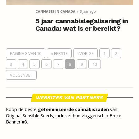
CANNABIS IN CANADA
3 jaar ago
5 jaar cannabislegalisering in
Canada: wat is er bereikt?
PAGINA 8 VAN 10
« EERSTE
‹ VORIGE
1
2
3
4
5
6
7
8
9
10
VOLGENDE ›
WEBSITES VAN PARTNERS
Koop de beste
gefeminiseerde cannabiszaden
van
Original Sensible Seeds, inclusief hun vlaggenschip Bruce
Banner #3.