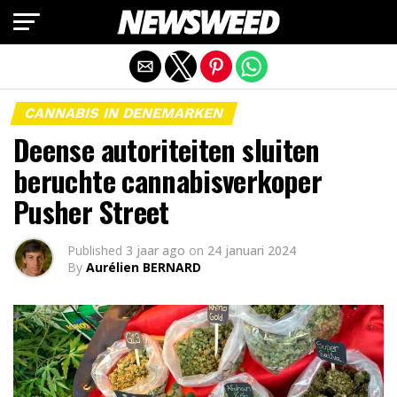
Mobiele versie afsluiten
CANNABIS IN DENEMARKEN
Deense autoriteiten sluiten
beruchte cannabisverkoper
Pusher Street
Published
3 jaar ago
on
24 januari 2024
By
Aurélien BERNARD