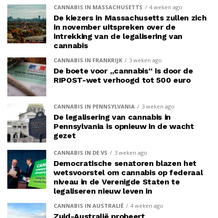
CANNABIS IN MASSACHUSETTS
4 weken ago
De kiezers in Massachusetts zullen zich
in november uitspreken over de
intrekking van de legalisering van
cannabis
CANNABIS IN FRANKRIJK
3 weken ago
De boete voor „cannabis“ is door de
RIPOST-wet verhoogd tot 500 euro
CANNABIS IN PENNSYLVANIA
3 weken ago
De legalisering van cannabis in
Pennsylvania is opnieuw in de wacht
gezet
CANNABIS IN DE VS
3 weken ago
Democratische senatoren blazen het
wetsvoorstel om cannabis op federaal
niveau in de Verenigde Staten te
legaliseren nieuw leven in
CANNABIS IN AUSTRALIË
4 weken ago
Zuid-Australië probeert