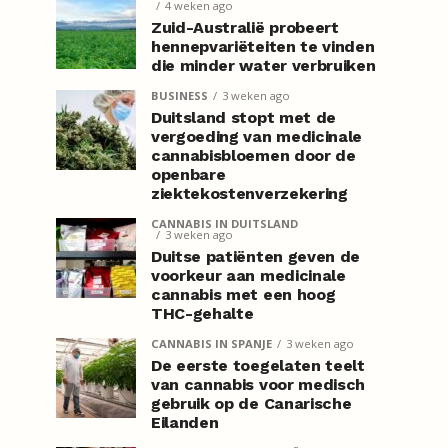
4 weken ago
Zuid-Australië probeert
hennepvariëteiten te vinden
die minder water verbruiken
BUSINESS
3 weken ago
Duitsland stopt met de
vergoeding van medicinale
cannabisbloemen door de
openbare
ziektekostenverzekering
CANNABIS IN DUITSLAND
3 weken ago
Duitse patiënten geven de
voorkeur aan medicinale
cannabis met een hoog
THC-gehalte
CANNABIS IN SPANJE
3 weken ago
De eerste toegelaten teelt
van cannabis voor medisch
gebruik op de Canarische
Eilanden