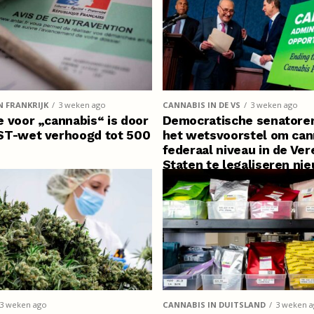
N FRANKRIJK
3 weken ago
CANNABIS IN DE VS
3 weken ago
 voor „cannabis“ is door
Democratische senatore
ST-wet verhoogd tot 500
het wetsvoorstel om can
federaal niveau in de Ve
Staten te legaliseren ni
leven in
3 weken ago
CANNABIS IN DUITSLAND
3 weken 