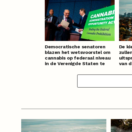
Democratische senatoren
De ki
blazen het wetsvoorstel om
zulle
cannabis op federaal niveau
uitsp
in de Verenigde Staten te
van d
legaliseren nieuw leven in
canna