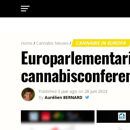
CANNABIS IN EUROPA
Home
/
Cannabis Nieuws
/
Europarlementar
cannabisconferen
Published
3 jaar ago
on
28 juni 2023
By
Aurélien BERNARD