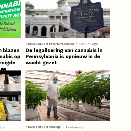
CANNABIS IN PENNSYLVANIA
3 weken ago
n blazen
De legalisering van cannabis in
nabis op
Pennsylvania is opnieuw in de
renigde
wacht gezet
euw
ago
CANNABIS IN SPANJE
3 weken ago