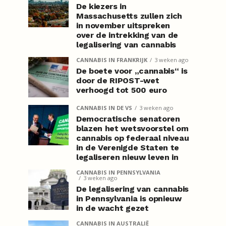
De kiezers in
Massachusetts zullen zich
in november uitspreken
over de intrekking van de
legalisering van cannabis
CANNABIS IN FRANKRIJK
3 weken ago
De boete voor „cannabis“ is
door de RIPOST-wet
verhoogd tot 500 euro
CANNABIS IN DE VS
3 weken ago
Democratische senatoren
blazen het wetsvoorstel om
cannabis op federaal niveau
in de Verenigde Staten te
legaliseren nieuw leven in
CANNABIS IN PENNSYLVANIA
3 weken ago
De legalisering van cannabis
in Pennsylvania is opnieuw
in de wacht gezet
CANNABIS IN AUSTRALIË