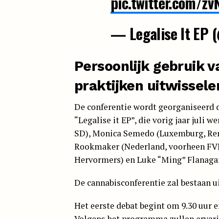
pic.twitter.com/z
— Legalise It EP 
Persoonlijk gebruik v
praktijken uitwissele
De conferentie wordt georganiseerd 
“Legalise it EP”, die vorig jaar juli 
SD), Monica Semedo (Luxemburg, Rene
Rookmaker (Nederland, voorheen FVD
Hervormers) en Luke “Ming” Flanagan 
De cannabisconferentie zal bestaan u
Het eerste debat begint om 9.30 uur e
Volgens het programma zullen ervar