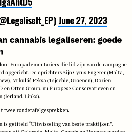
vNgaAntD5
(@LegaliseIt_EP)
June 27, 2023
an cannabis legaliseren: goede
n
door Europarlementariërs die lid zijn van de campagne
werd opgericht. De oprichters zijn Cyrus Engerer (Malta,
w), Mikuláš Peksa (Tsjechië, Groenen), Dorien
 en Otten Group, nu Europese Conservatieven en
(Ierland, Links).
it twee rondetafelgesprekken.
n is getiteld “Uitwisseling van beste praktijken”.
ingen uit Colorado, Malta, Canada en Uruguay worden