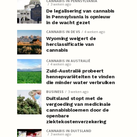
CANNABIS IN PENNSYLVANIA
3 weken ago
De legalisering van cannabis
in Pennsylvania is opnieuw
in de wacht gezet
CANNABIS IN DE VS
4 weken ago
Wyoming weigert de
herclassificatie van
cannabis
CANNABIS IN AUSTRALIË
4 weken ago
Zuid-Australië probeert
hennepvariëteiten te vinden
die minder water verbruiken
BUSINESS
3 weken ago
Duitsland stopt met de
vergoeding van medicinale
cannabisbloemen door de
openbare
ziektekostenverzekering
CANNABIS IN DUITSLAND
3 weken ago