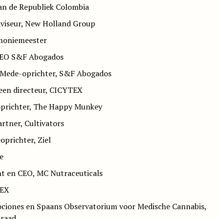
an de Republiek Colombia
dviseur, New Holland Group
emoniemeester
CEO S&F Abogados
– Mede-oprichter, S&F Abogados
en directeur, CICYTEX
oprichter, The Happy Munkey
tner, Cultivators
prichter, Ziel
e
ent en CEO, MC Nutraceuticals
AEX
ociones en Spaans Observatorium voor Medische Cannabis,
nraad