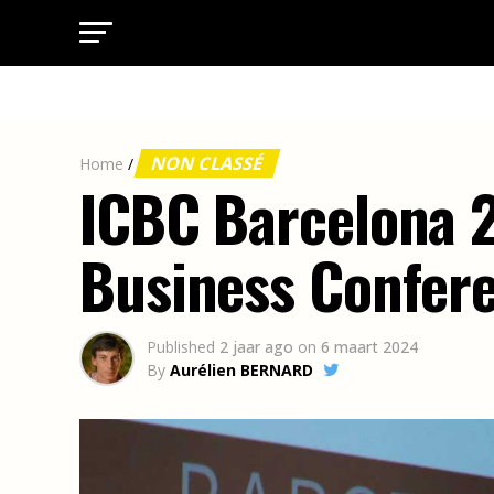
NON CLASSÉ
Home
/
ICBC Barcelona 2
Business Confer
Published
2 jaar ago
on
6 maart 2024
By
Aurélien BERNARD