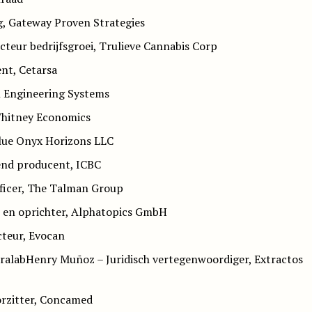
, Gateway Proven Strategies
teur bedrijfsgroei, Trulieve Cannabis Corp
nt, Cetarsa
l Engineering Systems
hitney Economics
Blue Onyx Horizons LLC
rend producent, ICBC
fficer, The Talman Group
r en oprichter, Alphatopics GmbH
cteur, Evocan
aralabHenry Muñoz – Juridisch vertegenwoordiger, Extractos
orzitter, Concamed