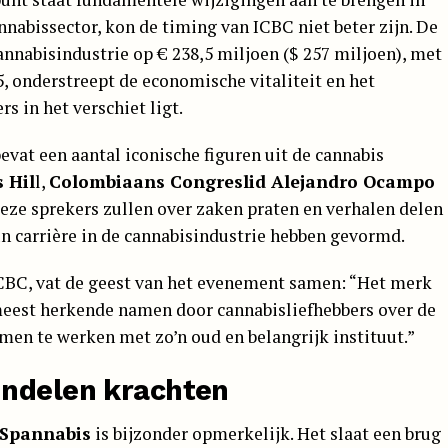
nabissector, kon de timing van ICBC niet beter zijn. De
nnabisindustrie op € 238,5 miljoen ($ 257 miljoen), met
, onderstreept de economische vitaliteit en het
s in het verschiet ligt.
vat een aantal iconische figuren uit de cannabis
 Hil
l,
Colombiaans Congreslid Alejandro Ocampo
Deze sprekers zullen over zaken praten en verhalen delen
hun carrière in de cannabisindustrie hebben gevormd.
ICBC, vat de geest van het evenement samen: “Het merk
 meest herkende namen door cannabisliefhebbers over de
men te werken met zo’n oud en belangrijk instituut.”
undelen krachten
 Spannabis
is bijzonder opmerkelijk. Het slaat een brug