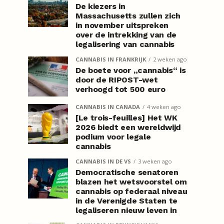
De kiezers in
Massachusetts zullen zich
in november uitspreken
over de intrekking van de
legalisering van cannabis
CANNABIS IN FRANKRIJK
2 weken ago
De boete voor „cannabis“ is
door de RIPOST-wet
verhoogd tot 500 euro
CANNABIS IN CANADA
4 weken ago
[Le trois-feuilles] Het WK
2026 biedt een wereldwijd
podium voor legale
cannabis
CANNABIS IN DE VS
3 weken ago
Democratische senatoren
blazen het wetsvoorstel om
cannabis op federaal niveau
in de Verenigde Staten te
legaliseren nieuw leven in