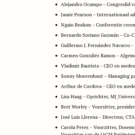
Alejandro Ocampo – Congreslid v
Jamie Pearson – Internationaal a
Ngaio Bealum – Conferentie cer
Bernardo Soriano Guzmán – Co-
Guillermo J. Fernández Navarro 
Carmen González Ramos – Algeme
Vladimir Bautista – CEO en mede
Sonny Moerenhout – Managing par
Arthur de Cordova – CEO en medeo
Lisa Haag – Oprichter, MJ_Univers
Bret Worley – Voorzitter, presid
José Luis Llerena – Directeur, CT
Carola Perez – Voorzitter, Dosem
Voorzitter van de IACM Patiënte