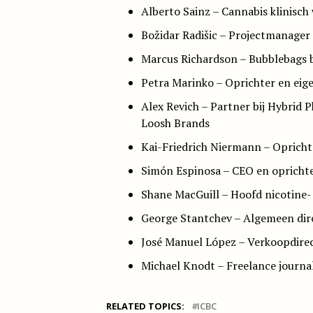
Alberto Sainz – Cannabis klinisc
Božidar Radišic – Projectmanager 
Marcus Richardson – Bubblebags b
Petra Marinko – Oprichter en eig
Alex Revich – Partner bij Hybrid
Loosh Brands
Kai-Friedrich Niermann – Opricht
Simón Espinosa – CEO en opricht
Shane MacGuill – Hoofd nicotine-
George Stantchev – Algemeen dir
José Manuel López – Verkoopdire
Michael Knodt – Freelance journal
RELATED TOPICS:
ICBC