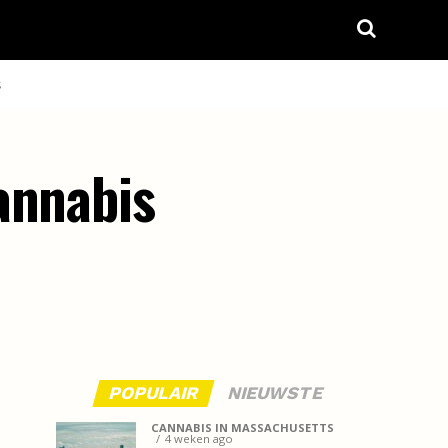
S
annabis
POPULAIR
NIEUWSTE
CANNABIS IN MASSACHUSETTS
4 weken ago