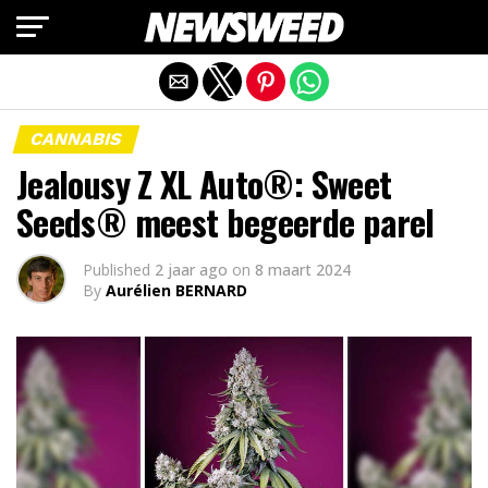
Mobiele versie afsluiten
CANNABIS
Jealousy Z XL Auto®: Sweet
Seeds® meest begeerde parel
Published
2 jaar ago
on
8 maart 2024
By
Aurélien BERNARD