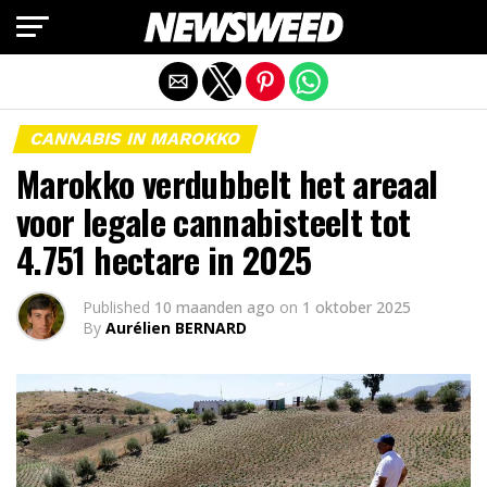
Mobiele versie afsluiten
CANNABIS IN MAROKKO
Marokko verdubbelt het areaal
voor legale cannabisteelt tot
4.751 hectare in 2025
Published
10 maanden ago
on
1 oktober 2025
By
Aurélien BERNARD