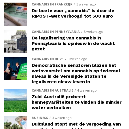
CANNABIS IN FRANKRIJK
3 weken ago
De boete voor „cannabis“ is door de
RIPOST-wet verhoogd tot 500 euro
CANNABIS IN PENNSYLVANIA
3 weken ago
De legalisering van cannabis in
Pennsylvania is opnieuw in de wacht
gezet
CANNABIS IN DE VS
3 weken ago
Democratische senatoren blazen het
wetsvoorstel om cannabis op federaal
niveau in de Verenigde Staten te
legaliseren nieuw leven in
CANNABIS IN AUSTRALIË
4 weken ago
Zuid-Australië probeert
hennepvariëteiten te vinden die minder
water verbruiken
BUSINESS
3 weken ago
Duitsland stopt met de vergoeding van