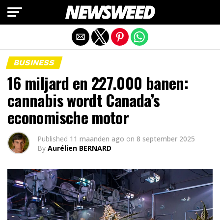
Mobiele versie afsluiten
BUSINESS
16 miljard en 227.000 banen:
cannabis wordt Canada’s
economische motor
Published
11 maanden ago
on
8 september 2025
By
Aurélien BERNARD