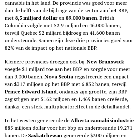
cannabis in het land. De provincie was goed voor meer
dan de helft van de bijdrage van de sector aan het BBP,
met
8,3 miljard dollar
en
89.000 banen
. British
Columbia volgde met $2,9 miljard en 46.000 banen,
terwijl Quebec $2 miljard bijdroeg en 41.600 banen
ondersteunde. Samen zijn deze drie provincies goed voor
82% van de impact op het nationale BBP.
Kleinere provincies droegen ook bij.
New Brunswick
voegde $1 miljard toe aan het BBP en zorgde voor meer
dan 9.000 banen.
Nova Scotia
registreerde een impact
van $317 miljoen op het BBP met 6.832 banen, terwijl
Prince Edward Island
, ondanks zijn grootte, zijn BBP
zag stijgen met $162 miljoen en 1.469 banen creëerde,
dankzij een sterk multiplicatoreffect in de detailhandel.
In het westen genereerde de
Alberta cannabisindustrie
885 miljoen dollar voor het bbp en ondersteunde 19.271
banen. De
Saskatchewan
genereerde $300 miljoen en