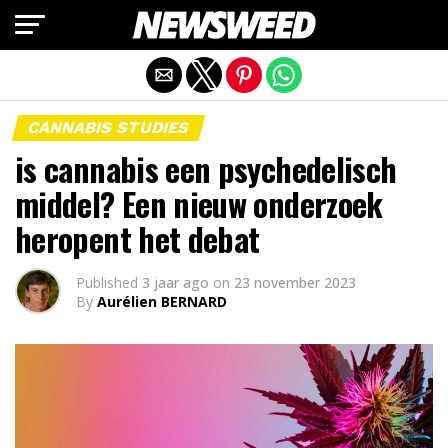
Mobiele versie afsluiten
CANNABIS STUDIES
is cannabis een psychedelisch
middel? Een nieuw onderzoek
heropent het debat
Published
3 jaar ago
on
23 november 2023
By
Aurélien BERNARD