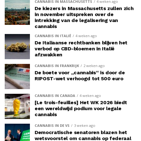
CANNABIS IN MASSACHUSETTS
4 weken ago
De kiezers in Massachusetts zullen zich
in november uitspreken over de
intrekking van de legalisering van
cannabis
CANNABIS IN ITALIË
4 weken ago
De Italiaanse rechtbanken blijven het
verbod op CBD-bloemen in Italië
afzwakken
CANNABIS IN FRANKRIJK
2 weken ago
De boete voor „cannabis“ is door de
RIPOST-wet verhoogd tot 500 euro
CANNABIS IN CANADA
4 weken ago
[Le trois-feuilles] Het WK 2026 biedt
een wereldwijd podium voor legale
cannabis
CANNABIS IN DE VS
3 weken ago
Democratische senatoren blazen het
wetsvoorstel om cannabis op federaal