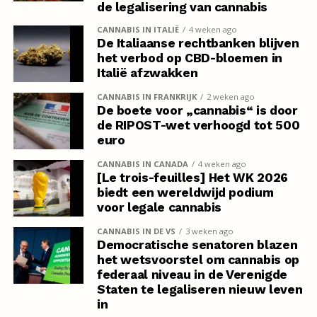
de legalisering van cannabis
CANNABIS IN ITALIË
4 weken ago
De Italiaanse rechtbanken blijven
het verbod op CBD-bloemen in
Italië afzwakken
CANNABIS IN FRANKRIJK
2 weken ago
De boete voor „cannabis“ is door
de RIPOST-wet verhoogd tot 500
euro
CANNABIS IN CANADA
4 weken ago
[Le trois-feuilles] Het WK 2026
biedt een wereldwijd podium
voor legale cannabis
CANNABIS IN DE VS
3 weken ago
Democratische senatoren blazen
het wetsvoorstel om cannabis op
federaal niveau in de Verenigde
Staten te legaliseren nieuw leven
in