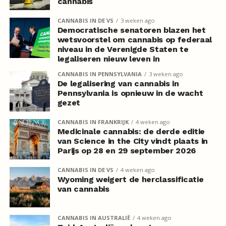
cannabis
CANNABIS IN DE VS
3 weken ago
Democratische senatoren blazen het
wetsvoorstel om cannabis op federaal
niveau in de Verenigde Staten te
legaliseren nieuw leven in
CANNABIS IN PENNSYLVANIA
3 weken ago
De legalisering van cannabis in
Pennsylvania is opnieuw in de wacht
gezet
CANNABIS IN FRANKRIJK
4 weken ago
Medicinale cannabis: de derde editie
van Science in the City vindt plaats in
Parijs op 28 en 29 september 2026
CANNABIS IN DE VS
4 weken ago
Wyoming weigert de herclassificatie
van cannabis
CANNABIS IN AUSTRALIË
4 weken ago