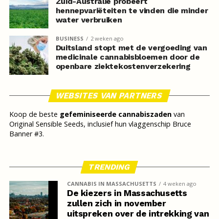
Zuid-Australië probeert
hennepvariëteiten te vinden die minder
water verbruiken
BUSINESS
2 weken ago
Duitsland stopt met de vergoeding van
medicinale cannabisbloemen door de
openbare ziektekostenverzekering
WEBSITES VAN PARTNERS
Koop de beste
gefeminiseerde cannabiszaden
van
Original Sensible Seeds, inclusief hun vlaggenschip Bruce
Banner #3.
TRENDING
CANNABIS IN MASSACHUSETTS
4 weken ago
De kiezers in Massachusetts
zullen zich in november
uitspreken over de intrekking van