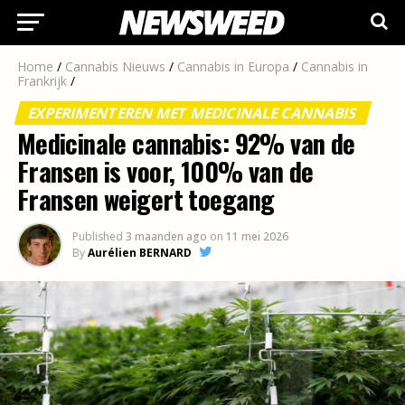
Ga naar mobiele versie
Home
/
Cannabis Nieuws
/
Cannabis in Europa
/
Cannabis in
Frankrijk
/
EXPERIMENTEREN MET MEDICINALE CANNABIS
Medicinale cannabis: 92% van de
Fransen is voor, 100% van de
Fransen weigert toegang
Published
3 maanden ago
on
11 mei 2026
By
Aurélien BERNARD