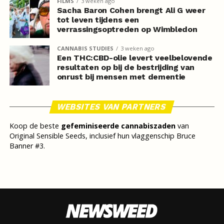
FILMS
3 weken ago
Sacha Baron Cohen brengt Ali G weer
tot leven tijdens een
verrassingsoptreden op Wimbledon
CANNABIS STUDIES
3 weken ago
Een THC:CBD-olie levert veelbelovende
resultaten op bij de bestrijding van
onrust bij mensen met dementie
WEBSITES VAN PARTNERS
Koop de beste
gefeminiseerde cannabiszaden
van
Original Sensible Seeds, inclusief hun vlaggenschip Bruce
Banner #3.