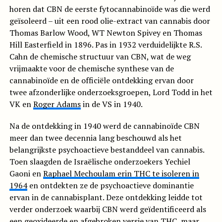
horen dat CBN de eerste fytocannabinoïde was die werd
geïsoleerd – uit een rood olie-extract van cannabis door
Thomas Barlow Wood, WT Newton Spivey en Thomas
Hill Easterfield in 1896. Pas in 1932 verduidelijkte R.S.
Cahn de chemische structuur van CBN, wat de weg
vrijmaakte voor de chemische synthese van de
cannabinoïde en de officiële ontdekking ervan door
twee afzonderlijke onderzoeksgroepen, Lord Todd in het
VK en
Roger Adams
in de VS in 1940.
Na de ontdekking in 1940 werd de cannabinoïde CBN
meer dan twee decennia lang beschouwd als het
belangrijkste psychoactieve bestanddeel van cannabis.
Toen slaagden de Israëlische onderzoekers Yechiel
Gaoni en
Raphael Mechoulam erin THC te isoleren in
1964
en ontdekten ze de psychoactieve dominantie
ervan in de cannabisplant. Deze ontdekking leidde tot
verder onderzoek waarbij CBN werd geïdentificeerd als
een geoxideerde en afgebroken versie van THC, maar