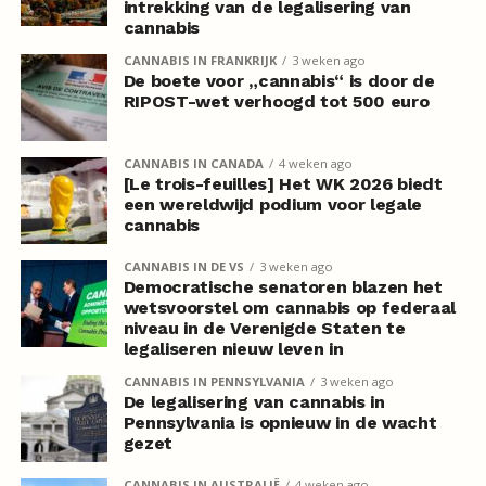
intrekking van de legalisering van
cannabis
CANNABIS IN FRANKRIJK
3 weken ago
De boete voor „cannabis“ is door de
RIPOST-wet verhoogd tot 500 euro
CANNABIS IN CANADA
4 weken ago
[Le trois-feuilles] Het WK 2026 biedt
een wereldwijd podium voor legale
cannabis
CANNABIS IN DE VS
3 weken ago
Democratische senatoren blazen het
wetsvoorstel om cannabis op federaal
niveau in de Verenigde Staten te
legaliseren nieuw leven in
CANNABIS IN PENNSYLVANIA
3 weken ago
De legalisering van cannabis in
Pennsylvania is opnieuw in de wacht
gezet
CANNABIS IN AUSTRALIË
4 weken ago