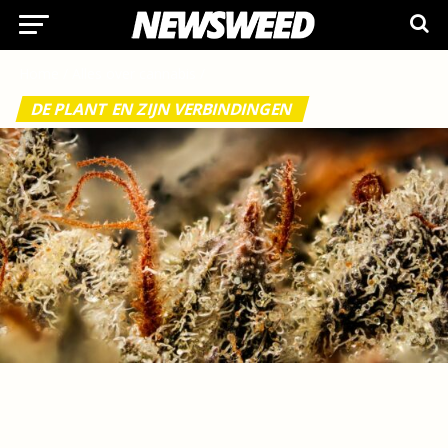
Home
/
Alles over cannabis
/
DE PLANT EN ZIJN VERBINDINGEN
Wat is cannabinol (CBN)?