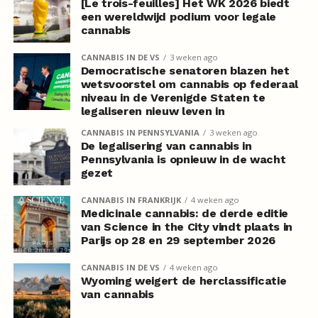
[Le trois-feuilles] Het WK 2026 biedt
een wereldwijd podium voor legale
cannabis
CANNABIS IN DE VS
3 weken ago
Democratische senatoren blazen het
wetsvoorstel om cannabis op federaal
niveau in de Verenigde Staten te
legaliseren nieuw leven in
CANNABIS IN PENNSYLVANIA
3 weken ago
De legalisering van cannabis in
Pennsylvania is opnieuw in de wacht
gezet
CANNABIS IN FRANKRIJK
4 weken ago
Medicinale cannabis: de derde editie
van Science in the City vindt plaats in
Parijs op 28 en 29 september 2026
CANNABIS IN DE VS
4 weken ago
Wyoming weigert de herclassificatie
van cannabis