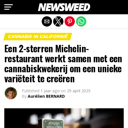
Mobiele versie afsluiten
CANNABIS IN CALIFORNIË
Een 2-sterren Michelin-
restaurant werkt samen met een
cannabiskwekerij om een unieke
variëteit te creëren
Published
1 jaar ago
on
29 april 2025
By
Aurélien BERNARD