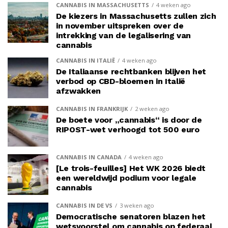
CANNABIS IN MASSACHUSETTS
4 weken ago
De kiezers in Massachusetts zullen zich
in november uitspreken over de
intrekking van de legalisering van
cannabis
CANNABIS IN ITALIË
4 weken ago
De Italiaanse rechtbanken blijven het
verbod op CBD-bloemen in Italië
afzwakken
CANNABIS IN FRANKRIJK
2 weken ago
De boete voor „cannabis“ is door de
RIPOST-wet verhoogd tot 500 euro
CANNABIS IN CANADA
4 weken ago
[Le trois-feuilles] Het WK 2026 biedt
een wereldwijd podium voor legale
cannabis
CANNABIS IN DE VS
3 weken ago
Democratische senatoren blazen het
wetsvoorstel om cannabis op federaal