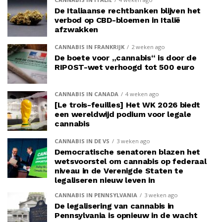
De Italiaanse rechtbanken blijven het
verbod op CBD-bloemen in Italië
afzwakken
CANNABIS IN FRANKRIJK
2 weken ago
De boete voor „cannabis“ is door de
RIPOST-wet verhoogd tot 500 euro
CANNABIS IN CANADA
4 weken ago
[Le trois-feuilles] Het WK 2026 biedt
een wereldwijd podium voor legale
cannabis
CANNABIS IN DE VS
3 weken ago
Democratische senatoren blazen het
wetsvoorstel om cannabis op federaal
niveau in de Verenigde Staten te
legaliseren nieuw leven in
CANNABIS IN PENNSYLVANIA
3 weken ago
De legalisering van cannabis in
Pennsylvania is opnieuw in de wacht