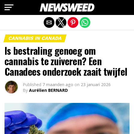
Mobiele versie afsluiten
CANNABIS IN CANADA
Is bestraling genoeg om
cannabis te zuiveren? Een
Canadees onderzoek zaait twijfel
Published
7 maanden ago
on
23 januari 2026
By
Aurélien BERNARD