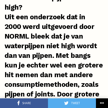
high?
Uit een
onderzoek dat in
2000
werd uitgevoerd door
NORML bleek dat je van
waterpijpen niet high wordt
dan van
pijpen
. Met bangs
kun je echter wel een grotere
hit nemen dan met andere
consumptiemethoden, zoals
pijpen of joints. Door grotere
hoeveelheden te nemen, kun
SHARE
TWEET