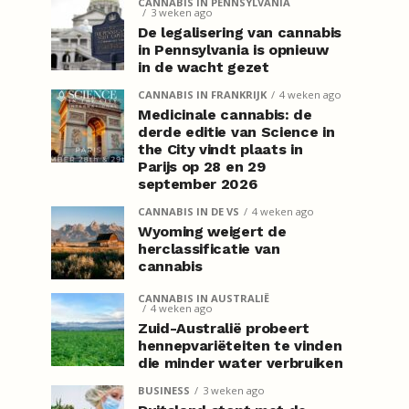
CANNABIS IN PENNSYLVANIA
3 weken ago
De legalisering van cannabis
in Pennsylvania is opnieuw
in de wacht gezet
CANNABIS IN FRANKRIJK
4 weken ago
Medicinale cannabis: de
derde editie van Science in
the City vindt plaats in
Parijs op 28 en 29
september 2026
CANNABIS IN DE VS
4 weken ago
Wyoming weigert de
herclassificatie van
cannabis
CANNABIS IN AUSTRALIË
4 weken ago
Zuid-Australië probeert
hennepvariëteiten te vinden
die minder water verbruiken
BUSINESS
3 weken ago