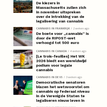
De kiezers in
Massachusetts zullen zich
in november uitspreken
over de intrekking van de
legalisering van cannabis
CANNABIS IN FRANKRIJK
2 weken ago
De boete voor „cannabis“ is
door de RIPOST-wet
verhoogd tot 500 euro
CANNABIS IN CANADA
4 weken ago
[Le trois-feuilles] Het WK
2026 biedt een wereldwijd
podium voor legale
cannabis
CANNABIS IN DE VS
3 weken ago
Democratische senatoren
blazen het wetsvoorstel om
cannabis op federaal niveau
in de Verenigde Staten te
legaliseren nieuw leven in