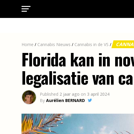
CANNAB
Home
/
Cannabis Nieuws
/
Cannabis in de VS
/
Florida kan in n
legalisatie van c
Published
2 jaar ago
on
3 april 2024
By
Aurélien BERNARD