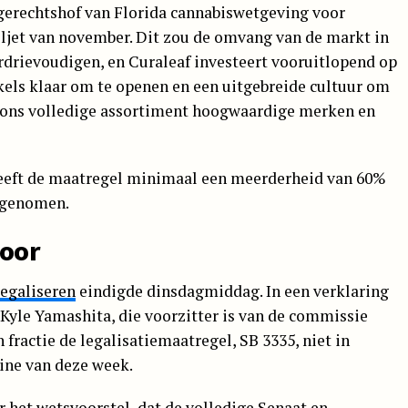
ggerechtshof van Florida cannabiswetgeving voor
ljet van november. Dit zou de omvang van de markt in
rdrievoudigen, en Curaleaf investeert vooruitlopend op
els klaar om te openen en een uitgebreide cultuur om
n ons volledige assortiment hoogwaardige merken en
eeft de maatregel minimaal een meerderheid van 60%
ngenomen.
door
legaliseren
eindigde dinsdagmiddag. In een verklaring
Kyle Yamashita, die voorzitter is van de commissie
 fractie de legalisatiemaatregel, SB 3335, niet in
ine van deze week.
r het wetsvoorstel, dat
de volledige Senaat
en