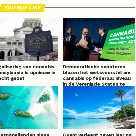
YOU MAY LIKE
galisering van cannabis
Democratische senatoren
nnsylvania is opnieuw in
blazen het wetsvoorstel om
acht gezet
cannabis op federaal niveau
in de Verenigde Staten te
legaliseren nieuw leven in
aimaneilanden slaan
Guam verleent zeven jaar na