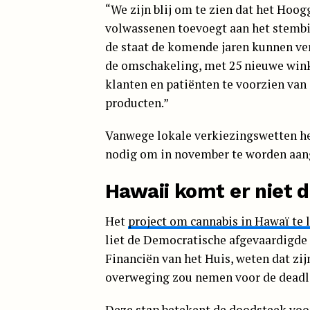
“We zijn blij om te zien dat het Hoo
volwassenen toevoegt aan het stembi
de staat de komende jaren kunnen ve
de omschakeling, met 25 nieuwe wink
klanten en patiënten te voorzien va
producten.”
Vanwege lokale verkiezingswetten h
nodig om in november te worden aa
Hawaii komt er niet 
Het
project om cannabis in Hawaï te 
liet de Democratische afgevaardigde 
Financiën van het Huis, weten dat zijn
overweging zou nemen voor de deadl
Deze stap betekent de doodsteek voo