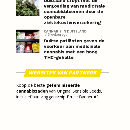
Duitsland stopt met de
vergoeding van medicinale
cannabisbloemen door de
openbare
ziektekostenverzekering
CANNABIS IN DUITSLAND
3 weken ago
Duitse patiënten geven de
voorkeur aan medicinale
cannabis met een hoog
THC-gehalte
WEBSITES VAN PARTNERS
Koop de beste
gefeminiseerde
cannabiszaden
van Original Sensible Seeds,
inclusief hun vlaggenschip Bruce Banner #3.