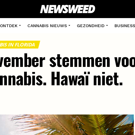
ONTDEK
CANNABIS NIEUWS
GEZONDHEID
BUSINES
IS IN FLORIDA
ovember stemmen voo
annabis. Hawaï niet.