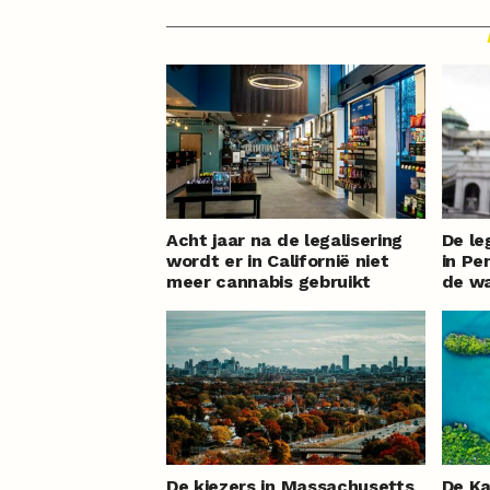
Acht jaar na de legalisering
De le
wordt er in Californië niet
in Pe
meer cannabis gebruikt
de w
De kiezers in Massachusetts
De Ka