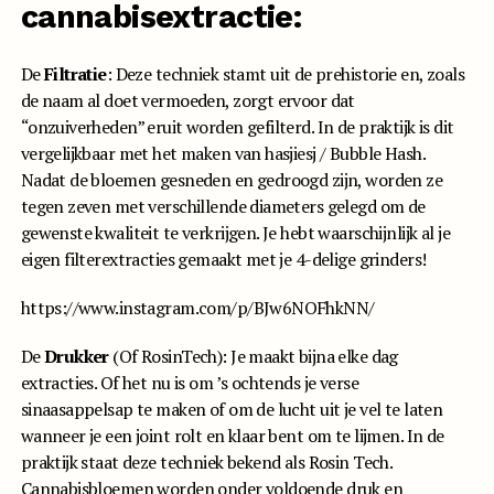
cannabisextractie:
De
Filtratie
: Deze techniek stamt uit de prehistorie en, zoals
de naam al doet vermoeden, zorgt ervoor dat
“onzuiverheden” eruit worden gefilterd. In de praktijk is dit
vergelijkbaar met het maken van hasjiesj / Bubble Hash.
Nadat de bloemen gesneden en gedroogd zijn, worden ze
tegen zeven met verschillende diameters gelegd om de
gewenste kwaliteit te verkrijgen. Je hebt waarschijnlijk al je
eigen filterextracties gemaakt met je 4-delige grinders!
https://www.instagram.com/p/BJw6NOFhkNN/
De
Drukker
(Of RosinTech): Je maakt bijna elke dag
extracties. Of het nu is om ’s ochtends je verse
sinaasappelsap te maken of om de lucht uit je vel te laten
wanneer je een joint rolt en klaar bent om te lijmen. In de
praktijk staat deze techniek bekend als Rosin Tech.
Cannabisbloemen worden onder voldoende druk en