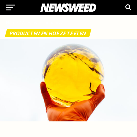
Home
/
Alles over cannabis
/
PRODUCTEN EN HOE ZE TE ETEN
Inleiding tot cannabisextracties