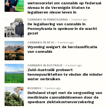
wetsvoorstel om cannabis op federaal
niveau in de Verenigde Staten te
legaliseren nieuw leven in
CANNABIS IN PENNSYLVANIA
3 weken ago
De legalisering van cannabis in
Pennsylvania is opnieuw in de wacht
gezet
CANNABIS IN DE VS
4 weken ago
Wyoming weigert de herclassificatie
van cannabis
CANNABIS IN AUSTRALIË
4 weken ago
Zuid-Australië probeert
hennepvariëteiten te vinden die minder
water verbruiken
BUSINESS
3 weken ago
Duitsland stopt met de vergoeding van
medicinale cannabisbloemen door de
openbare ziektekostenverzekering