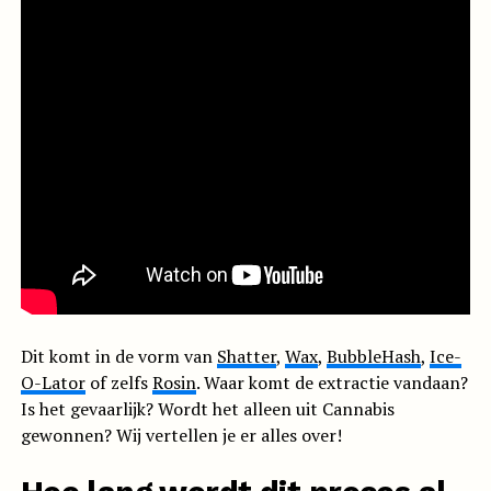
Dit komt in de vorm van
Shatter
,
Wax
,
BubbleHash
,
Ice-
O-Lator
of zelfs
Rosin
. Waar komt de extractie vandaan?
Is het gevaarlijk? Wordt het alleen uit Cannabis
gewonnen? Wij vertellen je er alles over!