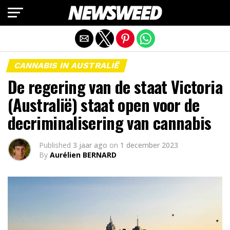
Mobiele versie afsluiten
CANNABIS IN AUSTRALIË
De regering van de staat Victoria
(Australië) staat open voor de
decriminalisering van cannabis
Published
3 jaar ago
on
1 december 2023
By
Aurélien BERNARD