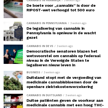
CANNABIS IN FRANKRIJK
3 weken ago
De boete voor „cannabis“ is door de
RIPOST-wet verhoogd tot 500 euro
CANNABIS IN PENNSYLVANIA
3 weken ago
De legalisering van cannabis in
Pennsylvania is opnieuw in de wacht
gezet
CANNABIS IN DE VS
3 weken ago
Democratische senatoren blazen het
wetsvoorstel om cannabis op federaal
niveau in de Verenigde Staten te
legaliseren nieuw leven in
BUSINESS
3 weken ago
Duitsland stopt met de vergoeding van
medicinale cannabisbloemen door de
openbare ziektekostenverzekering
CANNABIS IN DUITSLAND
3 weken ago
Duitse patiënten geven de voorkeur aan
medicinale cannabis met een hoog THC-